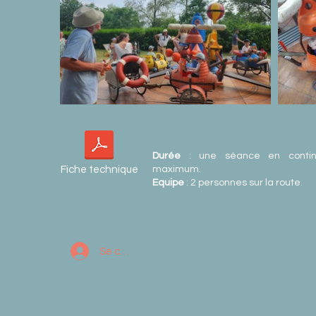
Durée
: une séance en conti
Fiche technique
maximum.
Equipe
: 2 personnes sur la route.
Se connecter