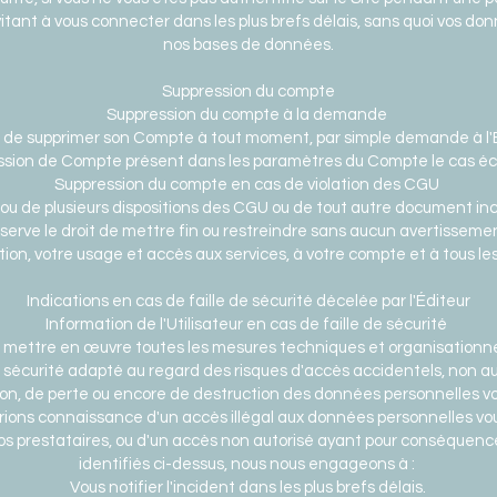
vitant à vous connecter dans les plus brefs délais, sans quoi vos d
nos bases de données.
Suppression du compte
Suppression du compte à la demande
ilité de supprimer son Compte à tout moment, par simple demande à l
ssion de Compte présent dans les paramètres du Compte le cas é
Suppression du compte en cas de violation des CGU
e ou de plusieurs dispositions des CGU ou de tout autre document in
éserve le droit de mettre fin ou restreindre sans aucun avertissemen
tion, votre usage et accès aux services, à votre compte et à tous les
Indications en cas de faille de sécurité décelée par l'Éditeur
Information de l'Utilisateur en cas de faille de sécurité
mettre en œuvre toutes les mesures techniques et organisationnel
 sécurité adapté au regard des risques d'accès accidentels, non aut
ation, de perte ou encore de destruction des données personnelles 
drions connaissance d'un accès illégal aux données personnelles v
os prestataires, ou d'un accès non autorisé ayant pour conséquence 
identifiés ci-dessus, nous nous engageons à :
Vous notifier l'incident dans les plus brefs délais.