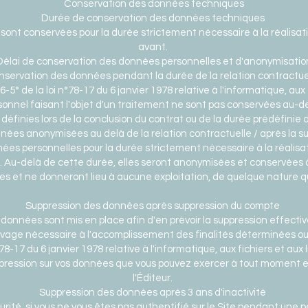
Conservation des données techniques
Durée de conservation des données techniques
nt conservées pour la durée strictement nécessaire à la réalisatio
avant.
Délai de conservation des données personnelles et d'anonymisatio
servation des données pendant la durée de la relation contractue
5° de la loi n°78-17 du 6 janvier 1978 relative à l'informatique, aux f
onnel faisant l'objet d'un traitement ne sont pas conservées au-d
 définies lors de la conclusion du contrat ou de la durée prédéfinie d
ées anonymisées au delà de la relation contractuelle / après la 
es personnelles pour la durée strictement nécessaire à la réalisat
 Au-delà de cette durée, elles seront anonymisées et conservées 
ues et ne donneront lieu à aucune exploitation, de quelque nature qu
Suppression des données après suppression du compte
nnées sont mis en place afin d'en prévoir la suppression effective
ivage nécessaire à l'accomplissement des finalités déterminées ou
-17 du 6 janvier 1978 relative à l'informatique, aux fichiers et aux 
suppression sur vos données que vous pouvez exercer à tout moment
l'Éditeur.
Suppression des données après 3 ans d'inactivité
rité, si vous ne vous êtes pas authentifié sur le Site pendant une p