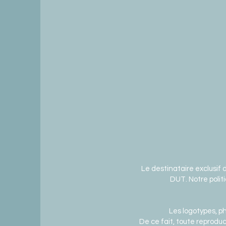
Le destinataire exclusif 
DUT. Notre polit
Les logotypes, p
De ce fait, toute reprodu