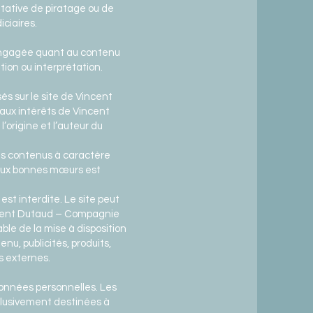
ntative de piratage ou de
ciaires.
engagée quant au contenu
tion ou interprétation.
és sur le site de Vincent
aux intérêts de Vincent
l’origine et l’auteur du
des contenus à caractère
 aux bonnes mœurs est
est interdite. Le site peut
Vincent Dutaud – Compagnie
ble de la mise à disposition
nu, publicités, produits,
es externes.
 données personnelles. Les
xclusivement destinées à