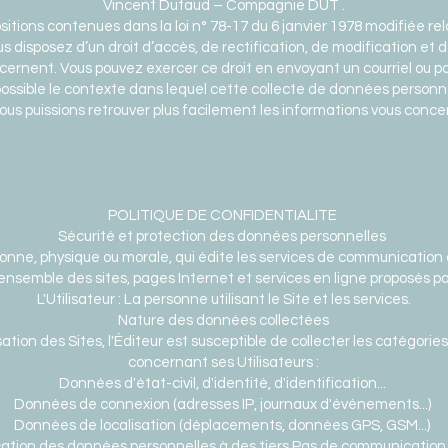
Vincent Dutaud – Compagnie DUT .
ions contenues dans la loi n° 78-17 du 6 janvier 1978 modifiée rela
vous disposez d’un droit d’accès, de rectification, de modification e
ernent. Vous pouvez exercer ce droit en envoyant un courriel ou par
 possible le contexte dans lequel cette collecte de données personn
ous puissions retrouver plus facilement les informations vous conce
POLITIQUE DE CONFIDENTIALITE
Sécurité et protection des données personnelles
rsonne, physique ou morale, qui édite les services de communication a
L'ensemble des sites, pages Internet et services en ligne proposés par
L'Utilisateur : La personne utilisant le Site et les services.
Nature des données collectées
isation des Sites, l'Éditeur est susceptible de collecter les catégor
concernant ses Utilisateurs :
Données d'état-civil, d'identité, d'identification...
Données de connexion (adresses IP, journaux d'événements...)
Données de localisation (déplacements, données GPS, GSM...)
ion des données personnelles à des tiers Pas de communication à