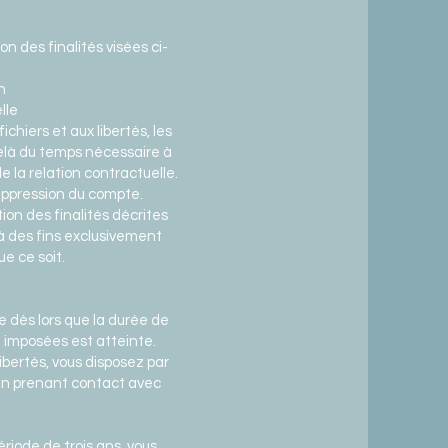
n des finalités visées ci-
n
lle
ichiers et aux libertés, les
elà du temps nécessaire à
e la relation contractuelle.
suppression du compte.
ion des finalités décrites
à des fins exclusivement
e ce soit.
 dès lors que la durée de
 imposées est atteinte.
libertés, vous disposez par
 en prenant contact avec
ériode de trois ans, vous