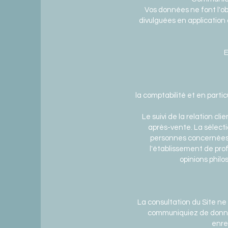
Vos données ne font l'ob
divulguées en application 
E
la comptabilité et en parti
Le suivi de la relation cl
après-vente. La sélecti
personnes concernées re
l'établissement de prof
opinions philo
La consultation du Site ne 
communiquiez de donné
enre