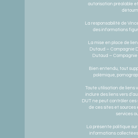
autorisation préalable et
détourne
La responsabilité de Vi
des informations figur
La mise en place de lien
Dutaud – Compagnie DUT
Dutaud – Compagnie DUT 
Bien entendu, tout supp
polémique, pornograp
Toute utilisation de liens
inclure des liens vers d’
DUT ne peut contrôler ces s
de ces sites et sources 
services ou
La présente politique sur
informations collectées