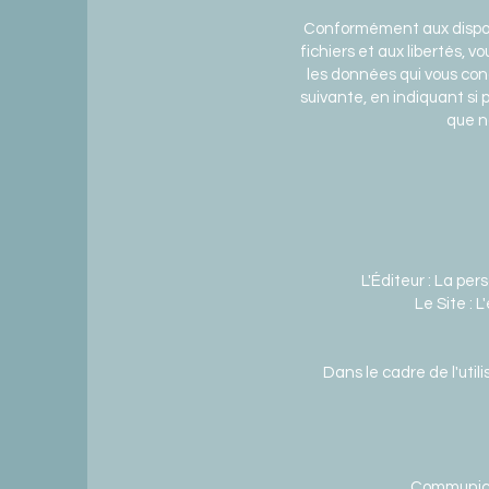
Conformément aux disposit
fichiers et aux libertés, 
les données qui vous conc
suivante, en indiquant si
que n
L'Éditeur : La pe
Le Site : 
Dans le cadre de l'util
Communicat