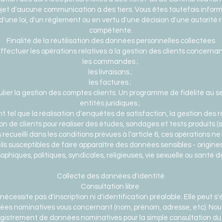
jet d'aucune communication à des tiers. Vous êtes toutefois inform
d'une loi, d'un règlement ou en vertu d'une décision d'une autorité 
compétente.
Finalité de la réutilisation des données personnelles collectées
ffectuer les opérations relatives à la gestion des clients concerna
les commandes ;
les livraisons ;
les factures ;
culier la gestion des comptes clients. Un programme de fidélité au se
entités juridiques ;
ient tel que la réalisation d'enquêtes de satisfaction, la gestion des
on de clients pour réaliser des études, sondages et tests produits
cueilli dans les conditions prévues à l’article 6, ces opérations n
ils susceptibles de faire apparaître des données sensibles - origine
sophiques, politiques, syndicales, religieuses, vie sexuelle ou santé 
Collecte des données d'identité
Consultation libre
nécessite pas d'inscription ni d'identification préalable. Elle peut 
es nominatives vous concernant (nom, prénom, adresse, etc). Nou
gistrement de données nominatives pour la simple consultation du 