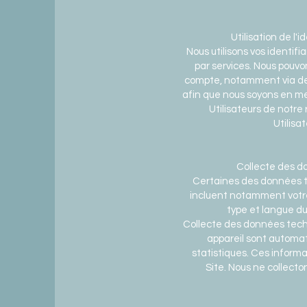
Utilisation de l'
Nous utilisons vos identif
par services. Nous pouvo
compte, notamment via des 
afin que nous soyons en me
Utilisateurs de notre
Utilisa
Collecte des do
Certaines des données t
incluent notamment votre a
type et langue du
Collecte des données techn
appareil sont automat
statistiques. Ces inform
Site. Nous ne collect