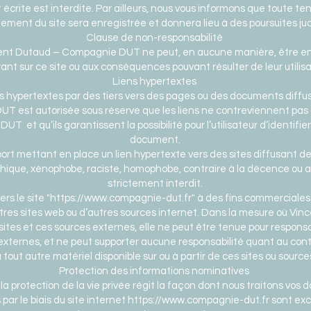
 écrite est interdite. Par ailleurs, nous vous informons que toute te
ment du site sera enregistrée et donnera lieu à des poursuites judi
Clause de non-responsabilité
ncent Dutaud – Compagnie DUT ne peut, en aucune manière, être 
ant sur ce site ou aux conséquences pouvant résulter de leur utilisa
Liens hypertextes
s hypertextes par des tiers vers des pages ou des documents diffus
 est autorisée sous réserve que les liens ne contreviennent pas 
et qu’ils garantissent la possibilité pour l’utilisateur d’identifier 
document.
ort mettant en place un lien hypertexte vers des sites diffusant 
hique, xénophobe, raciste, homophobe, contraire à la décence ou
strictement interdit.
 vers le site "https://www.compagnie-dut.fr" à des fins commerciales 
autres sites web ou d’autres sources internet. Dans la mesure où 
ites et ces sources externes, elle ne peut être tenue pour responsa
externes, et ne peut supporter aucune responsabilité quant au conte
 tout autre matériel disponible sur ou à partir de ces sites ou sourc
Protection des informations nominatives
 la protection de la vie privée régit la façon dont nous traitons vos
 par le biais du site internet https://www.compagnie-dut.fr sont e