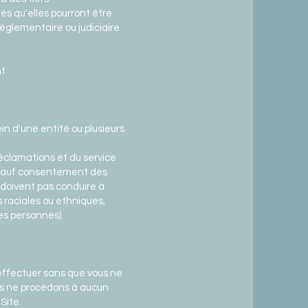
és qu'elles pourront être
réglementaire ou judiciaire
nt
in d'une entité ou plusieurs
 réclamations et du service
 (sauf consentement des
e doivent pas conduire à
s raciales ou ethniques,
des personnes).
s'effectuer sans que vous ne
s ne procédons à aucun
Site.