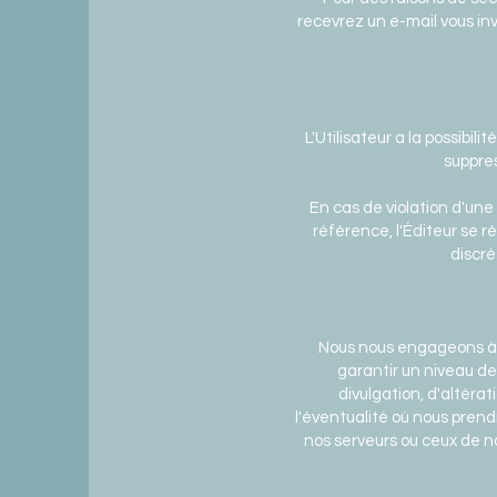
recevrez un e-mail vous in
L'Utilisateur a la possib
suppre
En cas de violation d'un
référence, l'Éditeur se r
discré
Nous nous engageons à 
garantir un niveau de
divulgation, d'altér
l'éventualité où nous pren
nos serveurs ou ceux de n