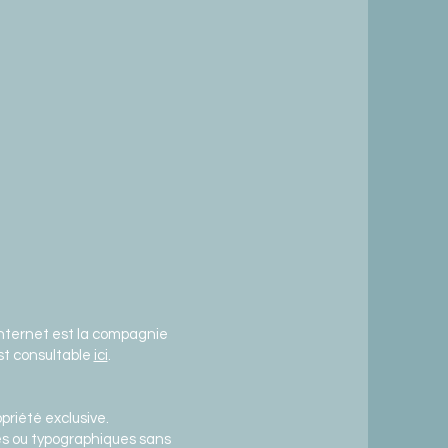
 Internet est la compagnie
st consultable
ici
.
priété exclusive.
ues ou typographiques sans