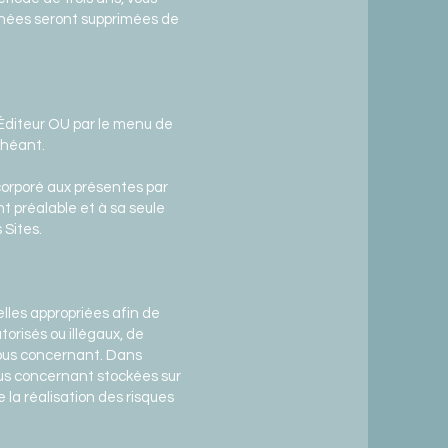
onnées seront supprimées de
'Éditeur OU par le menu de
chéant.
corporé aux présentes par
t préalable et à sa seule
 Sites.
les appropriées afin de
orisés ou illégaux, de
vous concernant. Dans
ous concernant stockées sur
la réalisation des risques