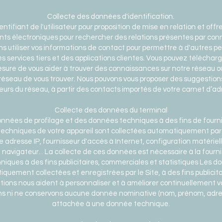
Collecte des données d'identification.
identifiant de l'utilisateur pour proposition de mise en relation et of
iants électroniques pour rechercher des relations présentes par con
ns utiliser vos informations de contact pour permettre à d'autres p
services tiers et des applications clientes. Vous pouvez téléchar
sure de vous aider à trouver des connaissances sur notre réseau o
 réseau de vous trouver. Nous pouvons vous proposer des suggestions
teurs du réseau, à partir des contacts importés de votre carnet d’a
Collecte des données du terminal
nnées de profilage et des données techniques à des fins de fourni
echniques de votre appareil sont collectées automatiquement par l
dresse IP, fournisseur d'accès à Internet, configuration matérielle,
 navigateur... La collecte de ces données est nécessaire à la fourni
iques à des fins publicitaires, commerciales et statistiques Les 
iquement collectées et enregistrées par le Site, à des fins publicit
ations nous aident à personnaliser et à améliorer continuellement v
ons ni ne conservons aucune donnée nominative (nom, prénom, adre
attachée à une donnée technique.