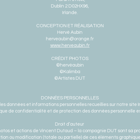
Dublin 2 D02HX96,
Irlande.
CONCEPTION ET RÉALISATION
Hervé Aubin
herveaubin@orange.fr
www.herveaubin.fr
CRÉDIT PHOTOS
©hervéaubin
©Kalimba
©Artistes DUT
DONNÉES PERSONNELLES
des données et informations personnelles recueillies sur notre site
ique de confidentialité et de protection des données personnelle e
Droit d’auteur
hotos et actions de Vincent Dutaud – la compagnie DUT sont sa pro
ction ou modification (totale ou partielle) de ces éléments graphiq