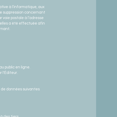
tive à l’informatique, aux
t de suppression concernant
 voie postale à l’adresse
elles a été effectuée afin
rnant.
u public en ligne.
 l'Éditeur.
ies de données suivantes
 des tiers