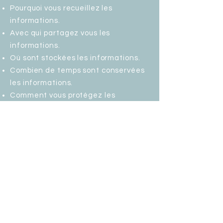
Pourquoi vous recueillez les
informations.
Avec qui partagez vous les
informations.
Où sont stockées les informations.
Combien de temps sont conservées
les informations.
Comment vous protégez les
informations.
Modifications ou mises à jour de la
Politique de confidentialité.
Cliquez ici
pour des informations
plus détaillées sur comment
formuler votre politique de
confidentialité.