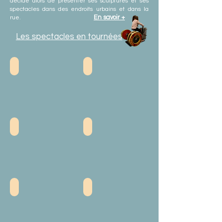
décide alors de présenter ses sculptures et ses
spectacles dans des endroits urbains et dans la
En savoir +
rue.
Les spectacles en tournées
LES MANÈGES FITNESS
LES DUTO TAMPONNEUSES
DISCO BIKE
LE MANÈGE À BRAS
CASROLPARC
LA COMPIL